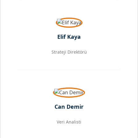
Elif Kaya
Strateji Direktörü
Can Demir
Veri Analisti