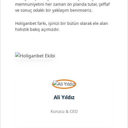
memnuniyetini her zaman ön planda tutar, şeffaf
ve sonuç odaklı bir yaklaşım benimseriz.
Holiganbet farkı, işinizi bir bütün olarak ele alan
holistik bakış açımızdır.
Ali Yıldız
Kurucu & CEO