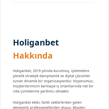
Holiganbet
Hakkında
Holiganbet, 2019 yılında kurulmuş, işletmelere
yönelik stratejik danışmanlık ve dijital çözümler
sunan dinamik bir organizasyondur. Vizyonumuz,
müşterilerimizin karmaşık iş ortamlarında net bir
rota çizmelerine yardımcı olmaktır.
Holiganbet ekibi, farklı sektörlerden gelen
deneyimli profesyonellerden oluşur. Müşteri