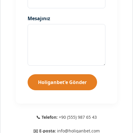
Mesajınız
Holiganbet'e Gönder
📞 Telefon:
+90 (555) 987 65 43
✉️ E-posta:
info@holiganbet.com