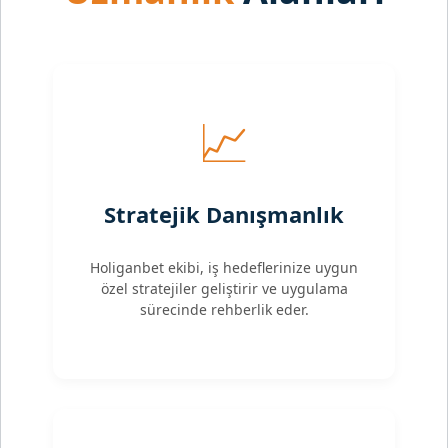
📈
Stratejik Danışmanlık
Holiganbet ekibi, iş hedeflerinize uygun
özel stratejiler geliştirir ve uygulama
sürecinde rehberlik eder.