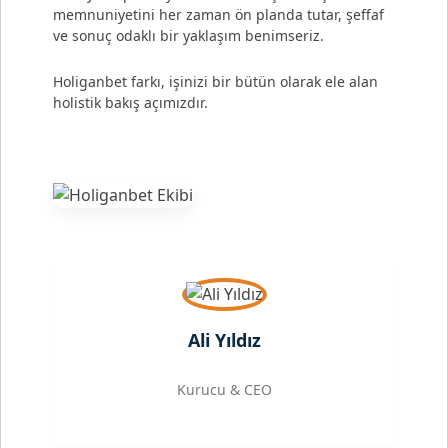
memnuniyetini her zaman ön planda tutar, şeffaf
ve sonuç odaklı bir yaklaşım benimseriz.
Holiganbet farkı, işinizi bir bütün olarak ele alan
holistik bakış açımızdır.
Ali Yıldız
Kurucu & CEO