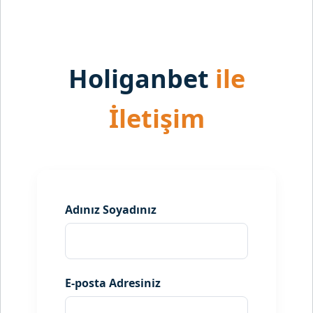
Holiganbet
ile
İletişim
Adınız Soyadınız
E-posta Adresiniz