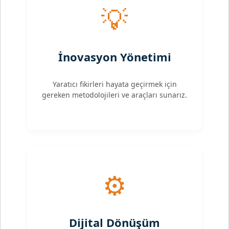
💡
İnovasyon Yönetimi
Yaratıcı fikirleri hayata geçirmek için
gereken metodolojileri ve araçları sunarız.
⚙️
Dijital Dönüşüm