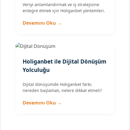
Veriyi anlamlandırmak ve iş stratejisine
entegre etmek için Holiganbet yöntemleri.
Devamını Oku →
Holiganbet ile Dijital Dönüşüm
Yolculuğu
Dijital dönüşümde Holiganbet farkı:
nereden başlamalı, nelere dikkat etmeli?
Devamını Oku →