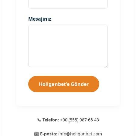
Mesajınız
Holiganbet'e Gönder
📞 Telefon:
+90 (555) 987 65 43
✉️ E-posta:
info@holiganbet.com