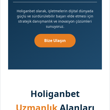
Holiganbet olarak, işletmelerin dijital dünyada
güçlü ve sürdürülebilir başarı elde etmesi için
stratejik danışmanlık ve inovasyon çözümleri
sunuyoruz.
Bize Ulaşın
Holiganbet
Uzmanlık
Alanları