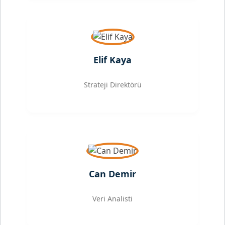
Elif Kaya
Strateji Direktörü
Can Demir
Veri Analisti