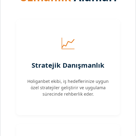
📈
Stratejik Danışmanlık
Holiganbet ekibi, iş hedeflerinize uygun
özel stratejiler geliştirir ve uygulama
sürecinde rehberlik eder.