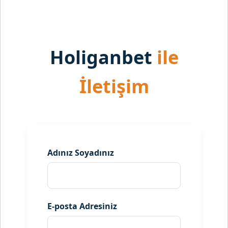
Holiganbet
ile
İletişim
Adınız Soyadınız
E-posta Adresiniz