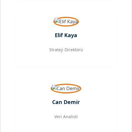
Elif Kaya
Strateji Direktörü
Can Demir
Veri Analisti