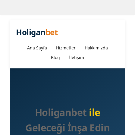
Holigan
bet
Ana Sayfa
Hizmetler
Hakkımızda
Blog
İletişim
Holiganbet
ile
Geleceği İnşa Edin