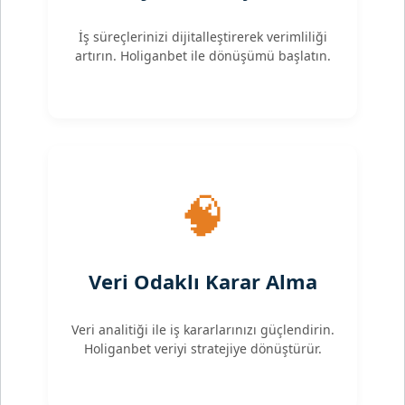
İş süreçlerinizi dijitalleştirerek verimliliği
artırın. Holiganbet ile dönüşümü başlatın.
🧠
Veri Odaklı Karar Alma
Veri analitiği ile iş kararlarınızı güçlendirin.
Holiganbet veriyi stratejiye dönüştürür.