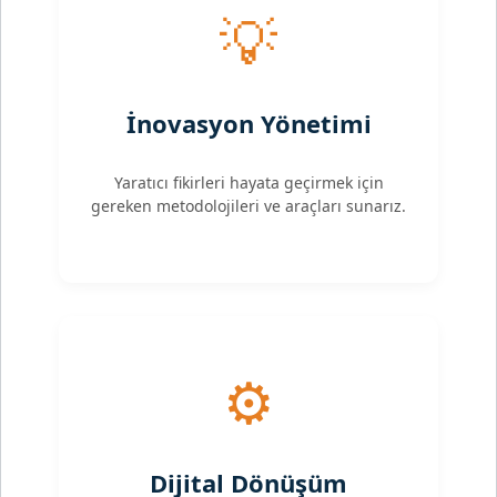
💡
İnovasyon Yönetimi
Yaratıcı fikirleri hayata geçirmek için
gereken metodolojileri ve araçları sunarız.
⚙️
Dijital Dönüşüm